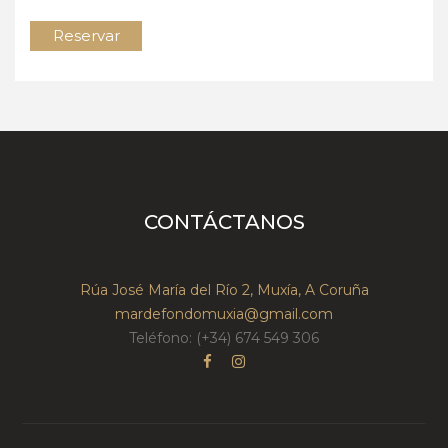
Reservar
CONTÁCTANOS
Rúa José María del Río 2, Muxía, A Coruña
mardefondomuxia@gmail.com
Teléfono: (+34) 674 549 306